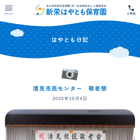
Skip
to
content
はやとも日記
清見市民センター 敬老祭
2025年10月4日