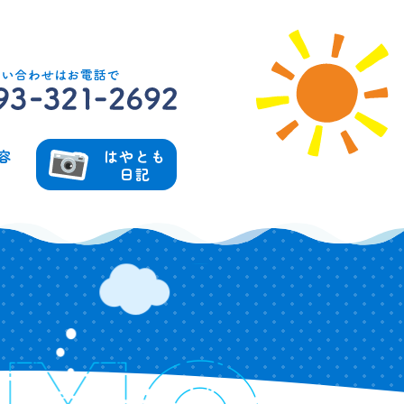
容
はやとも
日記