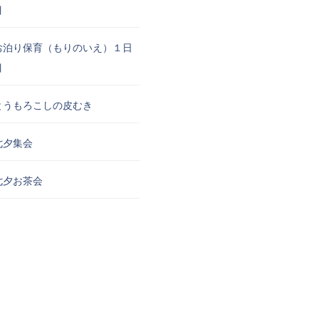
目
お泊り保育（もりのいえ）１日
目
とうもろこしの皮むき
七夕集会
七夕お茶会