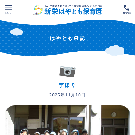
Skip
to
content
はやとも日記
芋ほり
2025年11月10日