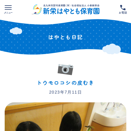
Skip
to
content
はやとも日記
トウモロコシの皮むき
2023年7月11日